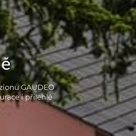
dě
penzionu GAUDEO
race i přilehlé