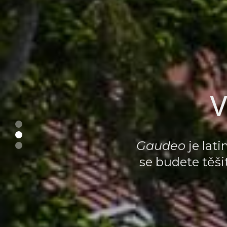
V
Gaudeo
je lat
se budete těši