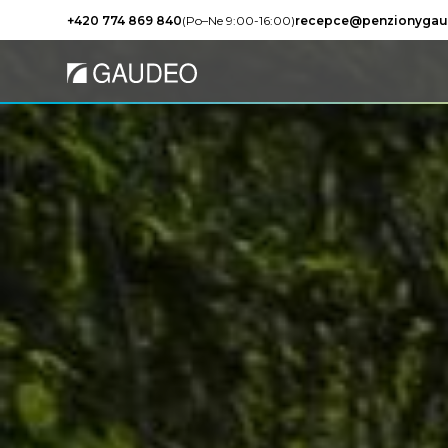
+420 774 869 840
(Po–Ne 9:00-16:00)
recepce@penzionygau