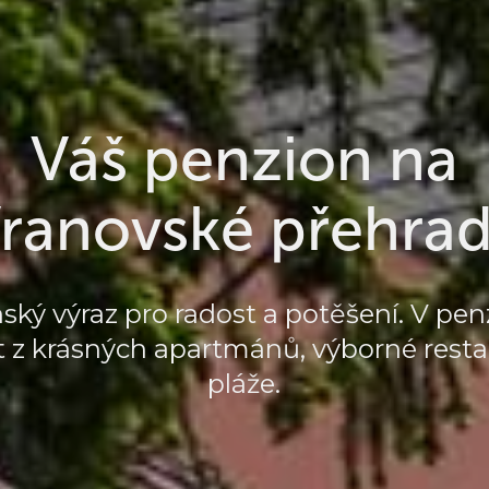
Váš penzion na
ranovské přehra
inský výraz pro radost a potěšení. V 
t z krásných apartmánů, výborné restau
pláže.